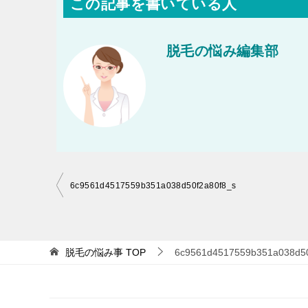
この記事を書いている人
脱毛の悩み編集部
投
6c9561d4517559b351a038d50f2a80f8_s
稿
ナ
ビ
脱毛の悩み事
TOP
6c9561d4517559b351a038d50
ゲ
ー