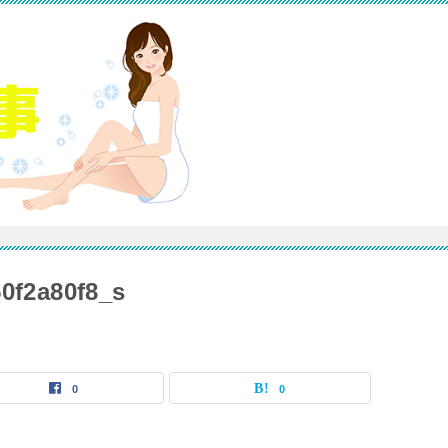
0f2a80f8_s
0
0