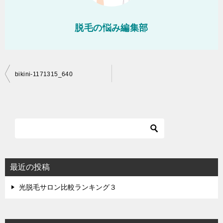
脱毛の悩み編集部
投
bikini-1171315_640
稿
ナ
ビ
ゲ
ー
シ
最近の投稿
ョ
光脱毛サロン比較ランキング３
ン