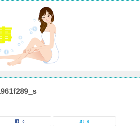
a961f289_s
0
0