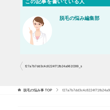
この記事を書いている人
脱毛の悩み編集部
投
f27a7b7dd3c4c8224f71fb24a961f289_s
稿
ナ
ビ
脱毛の悩み事
TOP
f27a7b7dd3c4c8224f71fb24a9
ゲ
ー