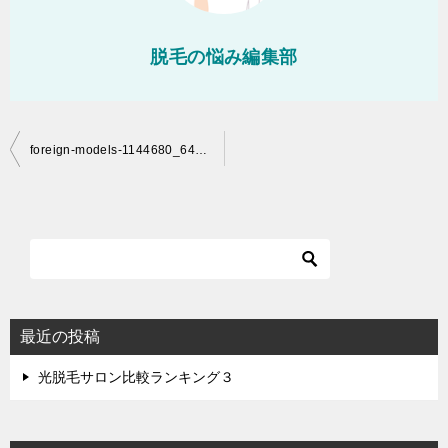
脱毛の悩み編集部
投
foreign-models-1144680_640-1
稿
ナ
ビ
ゲ
ー
シ
最近の投稿
ョ
光脱毛サロン比較ランキング３
ン